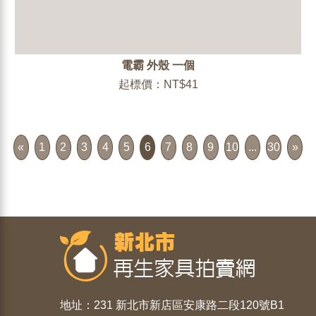
電霸 外殼 一個
起標價：NT$41
«
1
2
3
4
5
6
7
8
9
10
...
30
»
地址：231 新北市新店區安康路二段120號B1