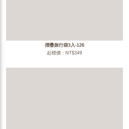
摺疊旅行袋3入-126
起標價：NT$349