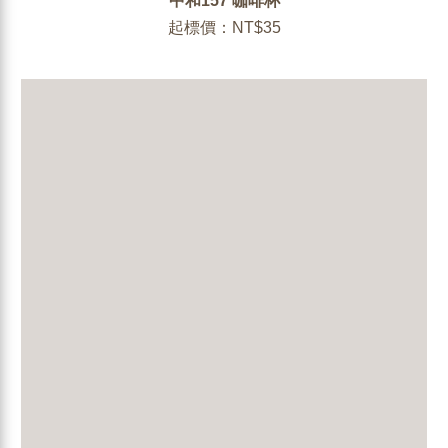
中和157 咖啡杯
起標價：NT$35