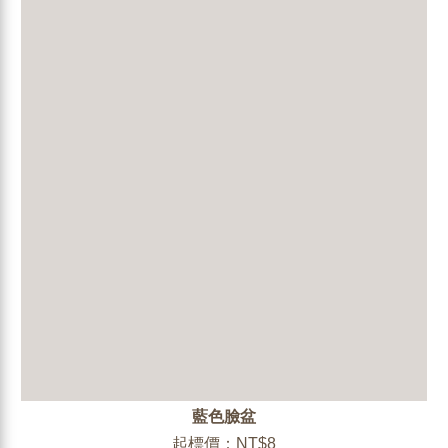
藍色臉盆
起標價：NT$8