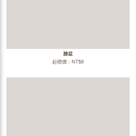
臉盆
起標價：NT$8