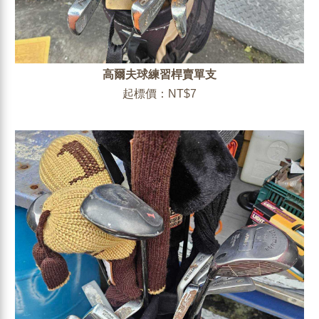
高爾夫球練習桿賣單支
起標價：NT$7