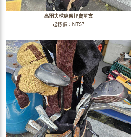
高爾夫球練習桿賣單支
起標價：NT$7