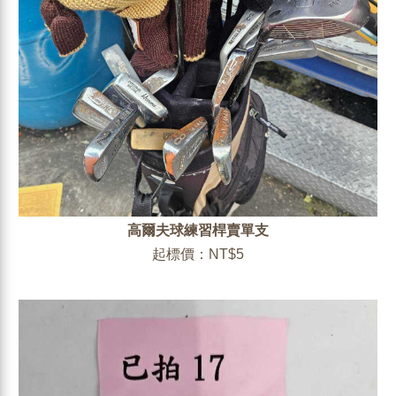
高爾夫球練習桿賣單支
起標價：NT$5