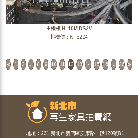
主機板 H110M DS2V
起標價：NT$224
«
1
2
...
8
9
10
11
12
13
14
15
16
...
26
»
地址：231 新北市新店區安康路二段120號B1