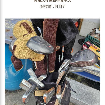
高爾夫球練習桿賣單支
起標價：NT$7