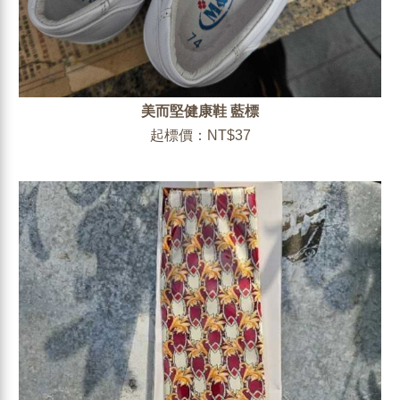
美而堅健康鞋 藍標
起標價：NT$37