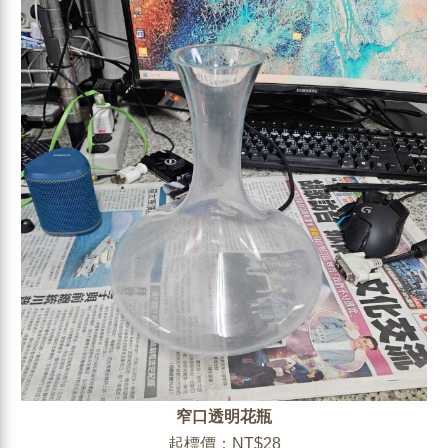
窄口透明花瓶
起標價：NT$28