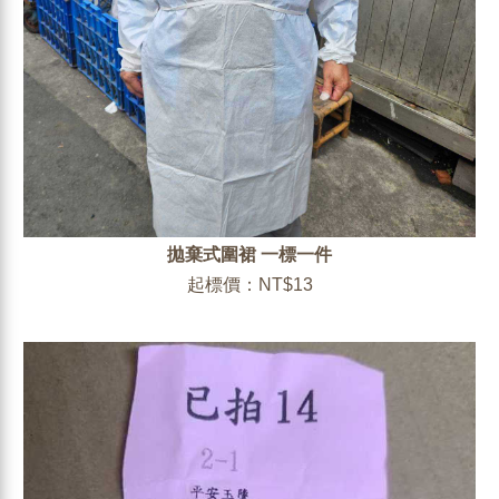
拋棄式圍裙 一標一件
起標價：NT$13