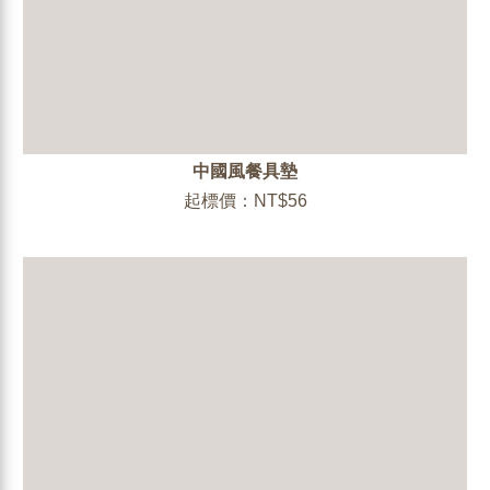
中國風餐具墊
起標價：NT$56