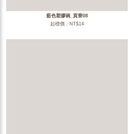
藍色塑膠碗_貢寮08
起標價：NT$14