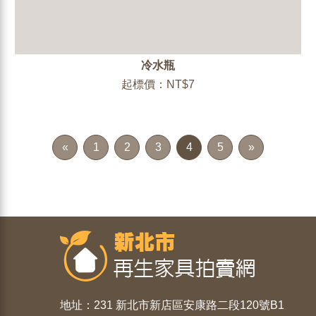
冷水瓶
起標價：NT$7
«
1
2
3
4
5
»
地址：231 新北市新店區安康路二段120號B1