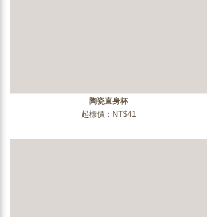
陶瓷直身杯
起標價：NT$41