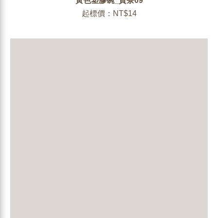
黃色塑膠碗_貢寮09
起標價：NT$14