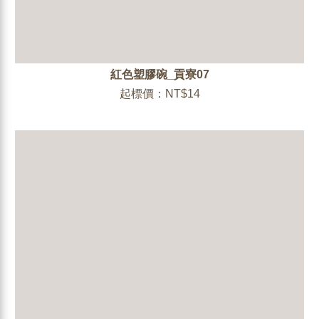
紅色塑膠碗_貢寮07
起標價：NT$14