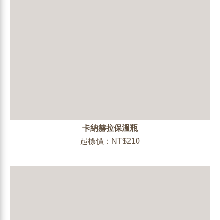
卡納赫拉保溫瓶
起標價：NT$210