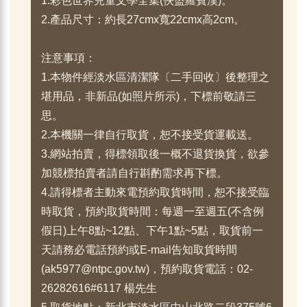
1.彩色世界兒童文學全集(俠盜羅賓漢)。
2.產品尺寸：約長27cmx寬22cmx高2cm。
注意事項：
1.本物件經淡水區清潔隊〔二手回收〕後整理之
堪用品，非新品(如照片所示)，下標前敬請三
思。
2.本機關一律自行取貨，恕不接受貨運載送。
3.網站拍賣，得標領取後一概不退貨換貨，欲參
加競標拍賣者請自行斟酌需求再下標。
4.請得標者主動來電預約取貨時間，恕不接受臨
時取貨，預約取貨時間：每週一至週五(不含例
假日)上午8點~12點、下午1點~5點，取貨前一
天請務必電話預約或E-mail告知取貨時間
(ak5977@ntpc.gov.tw)，預約取貨電話：02-
26282616#6117 楊先生