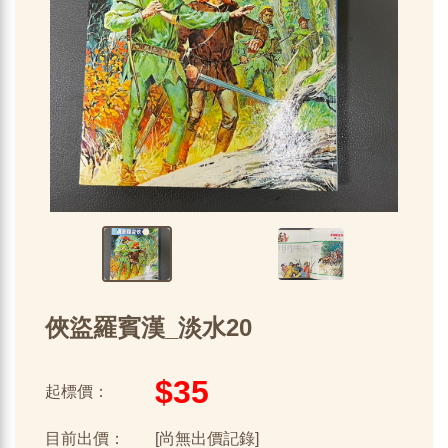
俠盜羅賓漢_淡水20
$35
起標價：
目前出價：
[尚無出價記錄]