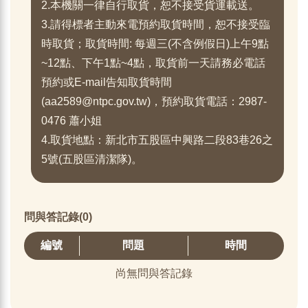
2.本機關一律自行取貨，恕不接受貨運載送。
3.請得標者主動來電預約取貨時間，恕不接受臨
時取貨；取貨時間: 每週三(不含例假日)上午9點
~12點、下午1點~4點，取貨前一天請務必電話
預約或E-mail告知取貨時間
(aa2589@ntpc.gov.tw)，預約取貨電話：2987-
0476 蕭小姐
4.取貨地點：新北市五股區中興路二段83巷26之
5號(五股區清潔隊)。
問與答記錄(0)
編號
問題
時間
尚無問與答記錄