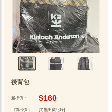
後背包
$160
起標價：
目前出價：
[尚無出價記錄]