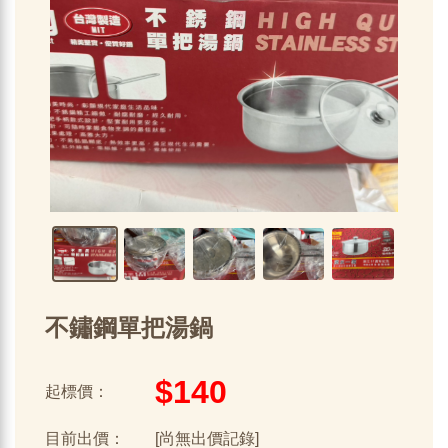
不鏽鋼單把湯鍋
$140
起標價：
目前出價：
[尚無出價記錄]