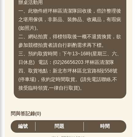
辦桌活動用
一、此物件經坪林區清潔隊回收後，些許整理後
之堪用傢俱，非新品、裝飾品、收藏品，有瑕疵
(如照片)。
二、網站拍賣，得標領取後一概不退貨換貨，欲
參加競標拍賣者請自行斟酌需求再下標。
三、預約取貨時間：下午13~16時(星期三、六、
日休息) 電話：(02)26656203 坪林區清潔隊
四、取貨地點：新北市坪林區北宜路8段558號
(停車場)，依約定時間取貨。(請先電話聯絡,不
接受臨時領貨,一律自行取貨)。
問與答記錄(0)
編號
問題
時間