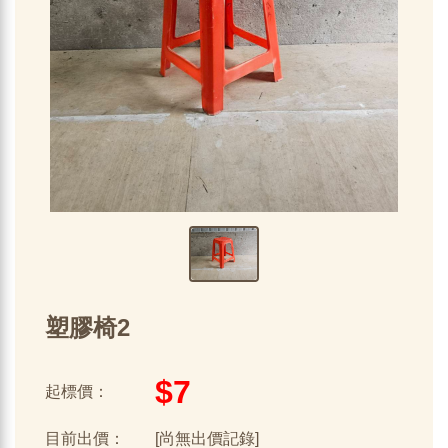
塑膠椅2
$7
起標價：
目前出價：
[尚無出價記錄]