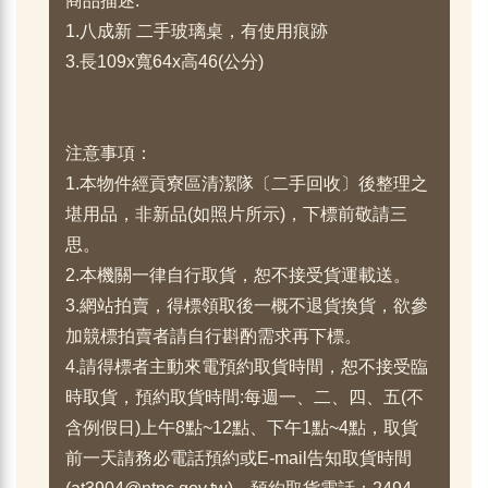
商品描述:
1.八成新 二手玻璃桌，有使用痕跡
3.長109x寬64x高46(公分)
注意事項：
1.本物件經貢寮區清潔隊〔二手回收〕後整理之
堪用品，非新品(如照片所示)，下標前敬請三
思。
2.本機關一律自行取貨，恕不接受貨運載送。
3.網站拍賣，得標領取後一概不退貨換貨，欲參
加競標拍賣者請自行斟酌需求再下標。
4.請得標者主動來電預約取貨時間，恕不接受臨
時取貨，預約取貨時間:每週一、二、四、五(不
含例假日)上午8點~12點、下午1點~4點，取貨
前一天請務必電話預約或E-mail告知取貨時間