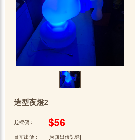
造型夜燈2
$56
起標價：
目前出價：
[尚無出價記錄]