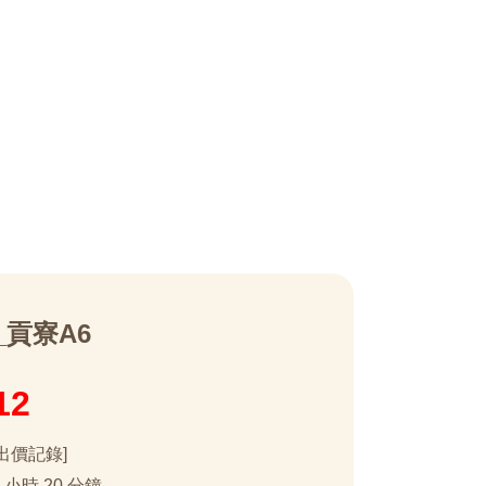
_貢寮A6
12
出價記錄]
0 小時 20 分鐘