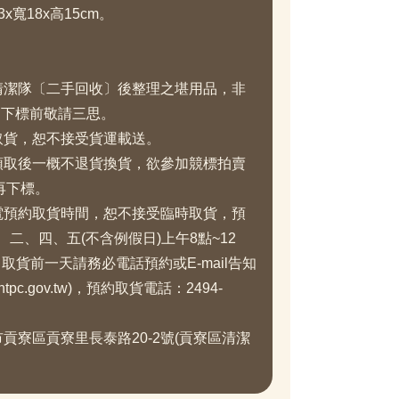
x寬18x高15cm。
區清潔隊〔二手回收〕後整理之堪用品，非
，下標前敬請三思。
取貨，恕不接受貨運載送。
標領取後一概不退貨換貨，欲參加競標拍賣
再下標。
來電預約取貨時間，恕不接受臨時取貨，預
、二、四、五(不含例假日)上午8點~12
，取貨前一天請務必電話預約或E-mail告知
tpc.gov.tw)，預約取貨電話：2494-
市貢寮區貢寮里長泰路20-2號(貢寮區清潔