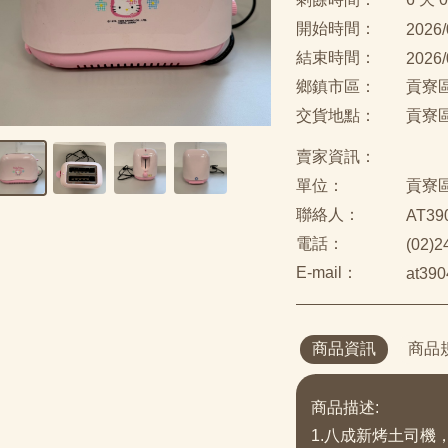
開始時間：
2026/
結束時間：
2026/
鄉鎮市區：
貢寮
交貨地點：
貢寮區
賣家資訊：
單位：
貢寮
聯絡人：
AT39
電話：
(02)2
E-mail：
at390
商品資訊
商品
商品描述:
1.八成新烤土司機