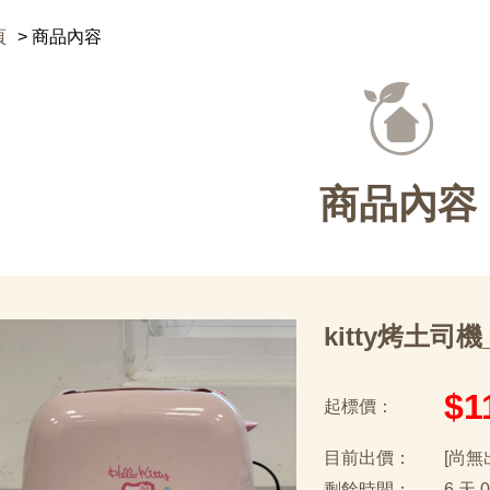
頁
商品內容
商品內容
kitty烤土司機
$1
起標價：
目前出價：
[尚無
剩餘時間：
6 天 