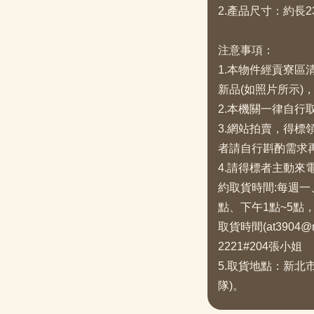
2.產品尺寸：約長23
注意事項：
1.本物件經貢寮
新品(如照片所示)
2.本機關一律自行
3.網站拍賣，得
者請自行斟酌需求
4.請得標者主動
約取貨時間:每週一
點、下午1點~5點
取貨時間(at3904@n
2221#204張小姐
5.取貨地點：新北
隊)。