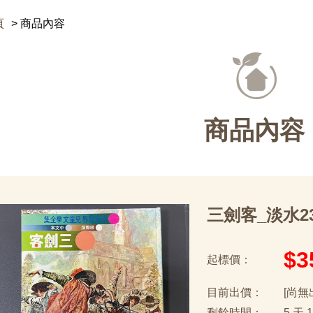
頁
商品內容
商品內容
三劍客_淡水2
$3
起標價：
目前出價：
[尚無
剩餘時間：
5 天 