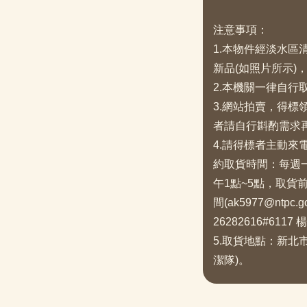
注意事項：
1.本物件經淡水
新品(如照片所示)
2.本機關一律自行
3.網站拍賣，得
者請自行斟酌需求
4.請得標者主動
約取貨時間：每週一
午1點~5點，取貨
間(ak5977@ntpc
26282616#6117
5.取貨地點：新北
潔隊)。