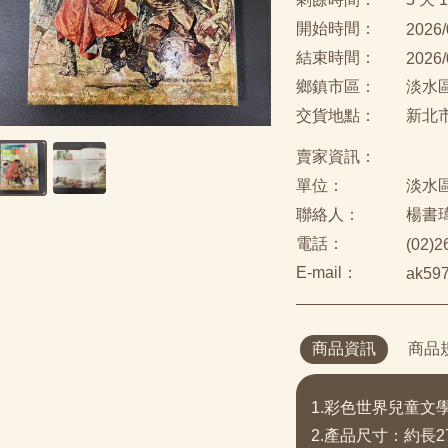
開始時間：
2026/
結束時間：
2026/
鄉鎮市區：
淡水
交貨地點：
新北
賣家資訊：
單位：
淡水
聯絡人：
楊書
電話：
(02)
E-mail：
ak597
商品資訊
商品
1.彩色世界兒童文
2.產品尺寸：約長27