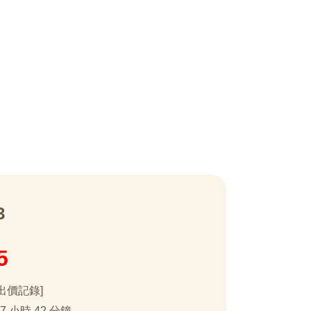
3
5
出價記錄]
17 小時 42 分鐘