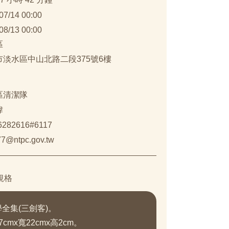
07/14 00:00
08/13 00:00
區
市淡水區中山北路二段375號6樓
區清潔隊
瑋
26282616#6117
7@ntpc.gov.tw
規格
學全集(三劍客)。
cmx寬22cmx高2cm。