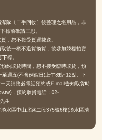
區清潔隊〔二手回收〕後整理之堪用品，非
，下標前敬請三思。
取貨，恕不接受貨運載送。
標領取後一概不退貨換貨，欲參加競標拍賣
再下標。
來電預約取貨時間，恕不接受臨時取貨，預
至週五(不含例假日)上午8點~12點、下
前一天請務必電話預約或E-mail告知取貨時
.gov.tw)，預約取貨電話：02-
 楊先生
市淡水區中山北路二段375號6樓(淡水區清