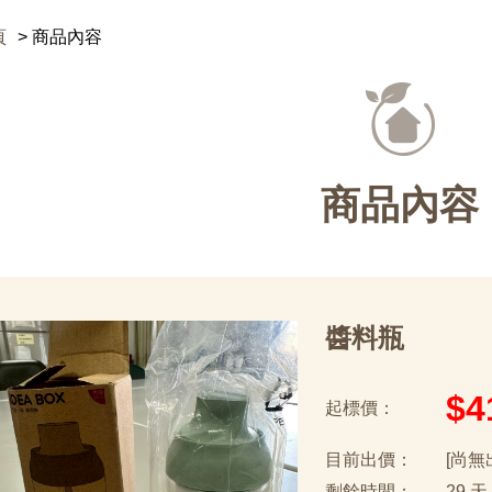
頁
商品內容
商品內容
醬料瓶
$4
起標價：
目前出價：
[尚無
剩餘時間：
29 天