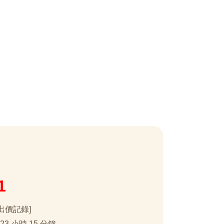
1
出價記錄]
 23 小時 15 分鐘