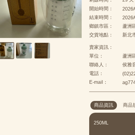
開始時間：
2026/
結束時間：
2026/
鄉鎮市區：
蘆洲
交貨地點：
新北
賣家資訊：
單位：
蘆洲
聯絡人：
侯雅
電話：
(02)
E-mail：
ag774
商品資訊
商品
250ML