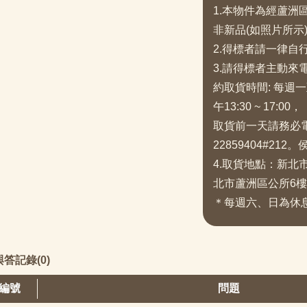
1.本物件為經蘆
非新品(如照片所示
2.得標者請一律自
3.請得標者主動
約取貨時間: 每週一至
午13:30 ~ 17:00，
取貨前一天請務必
22859404#212
4.取貨地點：新北
北市蘆洲區公所6樓
＊每週六、日為休
答記錄(0)
編號
問題