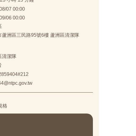
08/07 00:00
09/06 00:00
區
市蘆洲區三民路95號6樓 蘆洲區清潔隊
區清潔隊
音
22859404#212
4@ntpc.gov.tw
規格