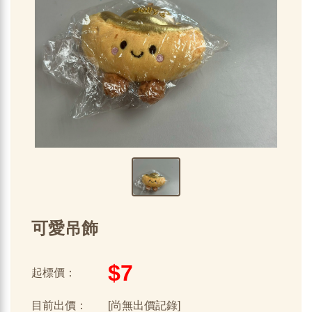
可愛吊飾
$7
起標價：
目前出價：
[尚無出價記錄]