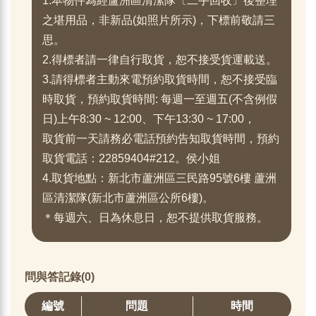
1.本物件為經蘆洲區清潔隊〔二手回收〕後整理
之堪用品，非新品(如照片所示)，下標前敬請三
思。
2.得標者請一律自行取貨，恕不接受貨運載送。
3.請得標者主動來電預約取貨時間，恕不接受臨
時取貨，預約取貨時間: 每週一至週五(不含例假
日)上午8:30 ~ 12:00、下午13:30 ~ 17:00，
取貨前一天請務必電話預約告知取貨時間，預約
取貨電話：22859404#212。侯小姐
4.取貨地點：新北市蘆洲區三民路95號6樓 蘆洲
區清潔隊(新北市蘆洲區公所6樓)。
＊每週六、日為休息日，恕不提供取貨服務。
問與答記錄(0)
編號
問題
時間