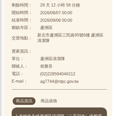
剩餘時間：
29 天 12 小時 58 分鐘
開始時間：
2026/08/07 00:00
結束時間：
2026/09/06 00:00
鄉鎮市區：
蘆洲區
新北市蘆洲區三民路95號6樓 蘆洲區
交貨地點：
清潔隊
賣家資訊：
單位：
蘆洲區清潔隊
聯絡人：
侯雅音
電話：
(02)22859404#212
E-mail：
ag7744@ntpc.gov.tw
商品資訊
商品規格