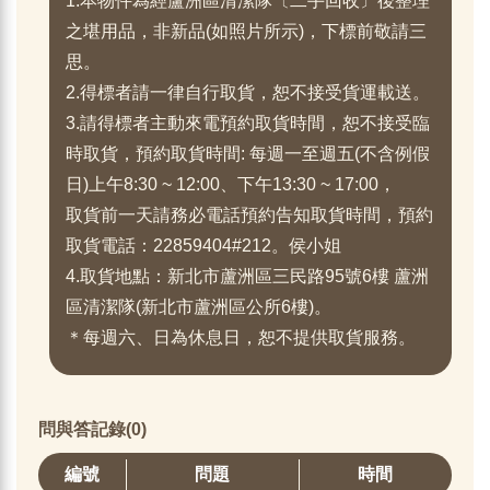
1.本物件為經蘆洲區清潔隊〔二手回收〕後整理
之堪用品，非新品(如照片所示)，下標前敬請三
思。
2.得標者請一律自行取貨，恕不接受貨運載送。
3.請得標者主動來電預約取貨時間，恕不接受臨
時取貨，預約取貨時間: 每週一至週五(不含例假
日)上午8:30 ~ 12:00、下午13:30 ~ 17:00，
取貨前一天請務必電話預約告知取貨時間，預約
取貨電話：22859404#212。侯小姐
4.取貨地點：新北市蘆洲區三民路95號6樓 蘆洲
區清潔隊(新北市蘆洲區公所6樓)。
＊每週六、日為休息日，恕不提供取貨服務。
問與答記錄(0)
編號
問題
時間