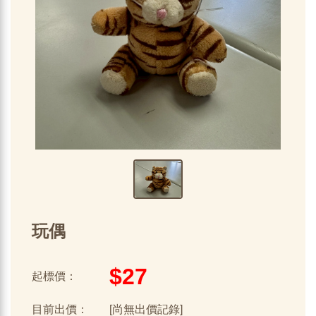
玩偶
$27
起標價：
目前出價：
[尚無出價記錄]