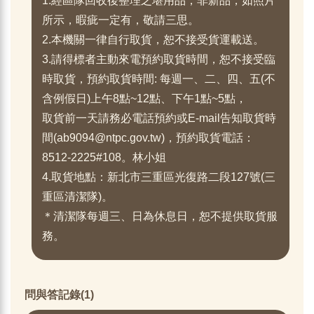
1.經區隊回收後整理之堪用品，非新品，如照片
所示，暇疵一定有，敬請三思。
2.本機關一律自行取貨，恕不接受貨運載送。
3.請得標者主動來電預約取貨時間，恕不接受臨
時取貨，預約取貨時間: 每週一、二、四、五(不
含例假日)上午8點~12點、下午1點~5點，
取貨前一天請務必電話預約或E-mail告知取貨時
間(ab9094@ntpc.gov.tw)，預約取貨電話：
8512-2225#108。林小姐
4.取貨地點：新北市三重區光復路二段127號(三
重區清潔隊)。
＊清潔隊每週三、日為休息日，恕不提供取貨服
務。
問與答記錄(1)