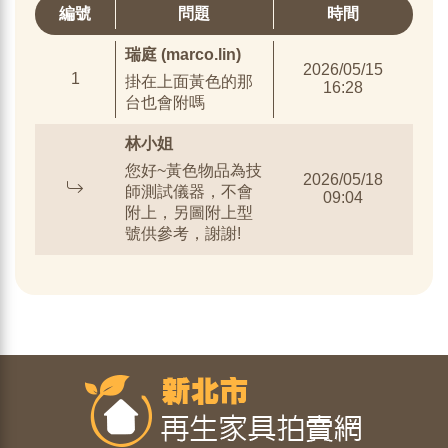
編號
問題
時間
瑞庭 (marco.lin)
2026/05/15
1
掛在上面黃色的那
16:28
台也會附嗎
林小姐
您好~黃色物品為技
2026/05/18
師測試儀器，不會
09:04
附上，另圖附上型
號供參考，謝謝!