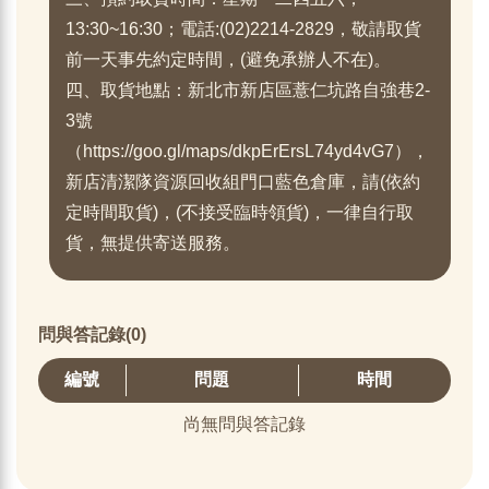
13:30~16:30；電話:(02)2214-2829，敬請取貨
前一天事先約定時間，(避免承辦人不在)。
四、取貨地點：新北市新店區薏仁坑路自強巷2-
3號
（https://goo.gl/maps/dkpErErsL74yd4vG7），
新店清潔隊資源回收組門口藍色倉庫，請(依約
定時間取貨)，(不接受臨時領貨)，一律自行取
貨，無提供寄送服務。
問與答記錄(0)
編號
問題
時間
尚無問與答記錄