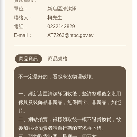
單位：
新店區清潔隊
聯絡人：
柯先生
電話：
0222142829
E-mail：
AT7263@ntpc.gov.tw
商品資訊
商品規格
不一定是好的，看起來沒物理破壞。
一、經新店區清潔隊回收後，些許整理後之堪用
傢具及裝飾品非新品，無保固卡、非新品，如照
片。
二、網站拍賣，得標領取後一概不退貨換貨，欲
參加競標拍賣者請自行斟酌需求再下標。
三、預約取貨時間：星期一二四五六；