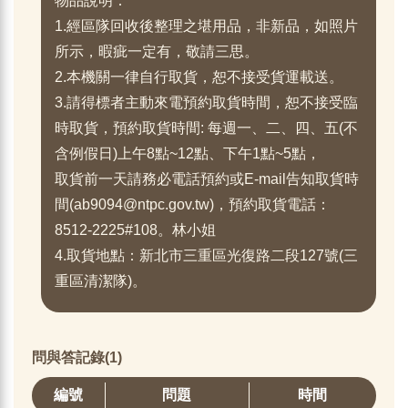
物品說明：
1.經區隊回收後整理之堪用品，非新品，如照片
所示，暇疵一定有，敬請三思。
2.本機關一律自行取貨，恕不接受貨運載送。
3.請得標者主動來電預約取貨時間，恕不接受臨
時取貨，預約取貨時間: 每週一、二、四、五(不
含例假日)上午8點~12點、下午1點~5點，
取貨前一天請務必電話預約或E-mail告知取貨時
間(ab9094@ntpc.gov.tw)，預約取貨電話：
8512-2225#108。林小姐
4.取貨地點：新北市三重區光復路二段127號(三
重區清潔隊)。
問與答記錄(1)
編號
問題
時間